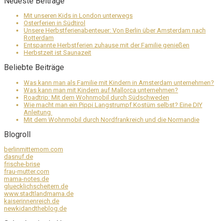
Neueste Beiträge
Mit unseren Kids in London unterwegs
Osterferien in Südtirol
Unsere Herbstferienabenteuer: Von Berlin über Amsterdam nach
Rotterdam
Entspannte Herbstferien zuhause mit der Familie genießen
Herbstzeit ist Saunazeit
Beliebte Beiträge
Was kann man als Familie mit Kindern in Amsterdam unternehmen?
Was kann man mit Kindern auf Mallorca unternehmen?
Roadtrip: Mit dem Wohnmobil durch Südschweden
Wie macht man ein Pippi Langstrumpf Kostüm selbst? Eine DIY
Anleitung
Mit dem Wohnmobil durch Nordfrankreich und die Normandie
Blogroll
berlinmittemom.com
dasnuf.de
frische-brise
frau-mutter.com
mama-notes.de
gluecklichscheitern.de
www.stadtlandmama.de
kaiserinnenreich.de
newkidandtheblog.de