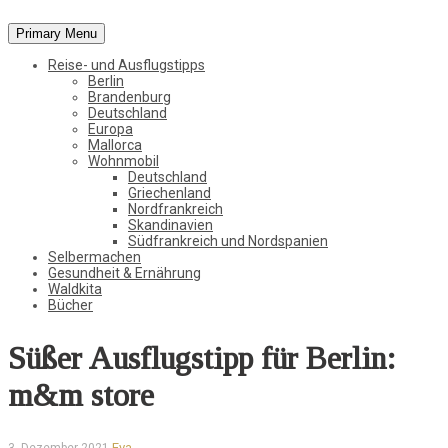
Primary Menu
Vom Leben in der Natur, der Stadt und in der weiten Welt
Reise- und Ausflugstipps
StadtWaldKind
Berlin
Brandenburg
Deutschland
Europa
Mallorca
Wohnmobil
Deutschland
Griechenland
Nordfrankreich
Skandinavien
Südfrankreich und Nordspanien
Selbermachen
Gesundheit & Ernährung
Waldkita
Bücher
Süßer Ausflugstipp für Berlin:
m&m store
Eva