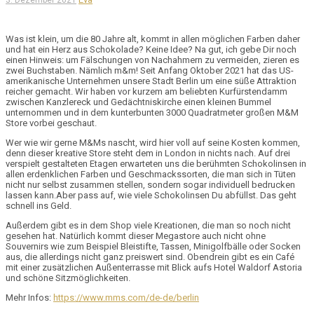
3. Dezember 2021
Was ist klein, um die 80 Jahre alt, kommt in allen möglichen Farben daher
und hat ein Herz aus Schokolade? Keine Idee? Na gut, ich gebe Dir noch
einen Hinweis: um Fälschungen von Nachahmern zu vermeiden, zieren es
zwei Buchstaben. Nämlich m&m! Seit Anfang Oktober 2021 hat das US-
amerikanische Unternehmen unsere Stadt Berlin um eine süße Attraktion
reicher gemacht. Wir haben vor kurzem am beliebten Kurfürstendamm
zwischen Kanzlereck und Gedächtniskirche einen kleinen Bummel
unternommen und in dem kunterbunten 3000 Quadratmeter großen M&M
Store vorbei geschaut.
Wer wie wir gerne M&Ms nascht, wird hier voll auf seine Kosten kommen,
denn dieser kreative Store steht dem in London in nichts nach. Auf drei
verspielt gestalteten Etagen erwarteten uns die berühmten Schokolinsen in
allen erdenklichen Farben und Geschmackssorten, die man sich in Tüten
nicht nur selbst zusammen stellen, sondern sogar individuell bedrucken
lassen kann.Aber pass auf, wie viele Schokolinsen Du abfüllst. Das geht
schnell ins Geld.
Außerdem gibt es in dem Shop viele Kreationen, die man so noch nicht
gesehen hat. Natürlich kommt dieser Megastore auch nicht ohne
Souvernirs wie zum Beispiel Bleistifte, Tassen, Minigolfbälle oder Socken
aus, die allerdings nicht ganz preiswert sind. Obendrein gibt es ein Café
mit einer zusätzlichen Außenterrasse mit Blick aufs Hotel Waldorf Astoria
und schöne Sitzmöglichkeiten.
Mehr Infos:
https://www.mms.com/de-de/berlin