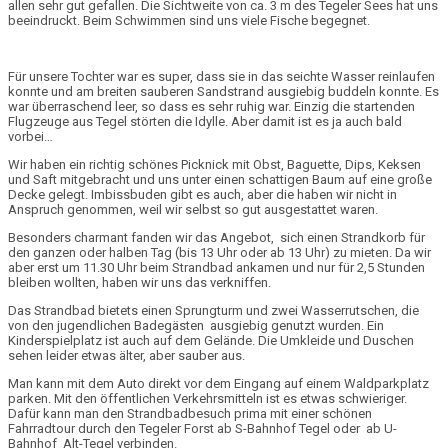
allen sehr gut gefallen. Die Sichtweite von ca. 3 m des Tegeler Sees hat uns
beeindruckt. Beim Schwimmen sind uns viele Fische begegnet.
Für unsere Tochter war es super, dass sie in das seichte Wasser reinlaufen
konnte und am breiten sauberen Sandstrand ausgiebig buddeln konnte. Es
war überraschend leer, so dass es sehr ruhig war. Einzig die startenden
Flugzeuge aus Tegel störten die Idylle. Aber damit ist es ja auch bald
vorbei…
Wir haben ein richtig schönes Picknick mit Obst, Baguette, Dips, Keksen
und Saft mitgebracht und uns unter einen schattigen Baum auf eine große
Decke gelegt. Imbissbuden gibt es auch, aber die haben wir nicht in
Anspruch genommen, weil wir selbst so gut ausgestattet waren.
Besonders charmant fanden wir das Angebot, sich einen Strandkorb für
den ganzen oder halben Tag (bis 13 Uhr oder ab 13 Uhr) zu mieten. Da wir
aber erst um 11.30 Uhr beim Strandbad ankamen und nur für 2,5 Stunden
bleiben wollten, haben wir uns das verkniffen.
Das Strandbad bietets einen Sprungturm und zwei Wasserrutschen, die
von den jugendlichen Badegästen ausgiebig genutzt wurden. Ein
Kinderspielplatz ist auch auf dem Gelände. Die Umkleide und Duschen
sehen leider etwas älter, aber sauber aus.
Man kann mit dem Auto direkt vor dem Eingang auf einem Waldparkplatz
parken. Mit den öffentlichen Verkehrsmitteln ist es etwas schwieriger.
Dafür kann man den Strandbadbesuch prima mit einer schönen
Fahrradtour durch den Tegeler Forst ab S-Bahnhof Tegel oder ab U-
Bahnhof Alt-Tegel verbinden.