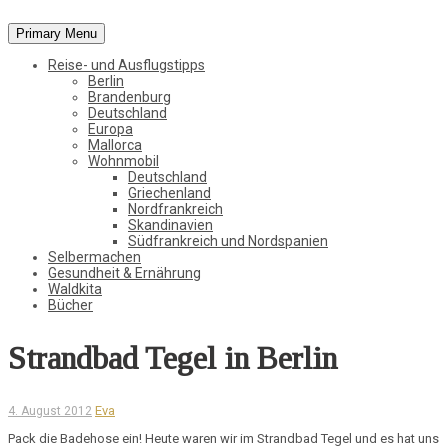
Primary Menu
Vom Leben in der Natur, der Stadt und in der weiten Welt
Reise- und Ausflugstipps
StadtWaldKind
Berlin
Brandenburg
Deutschland
Europa
Mallorca
Wohnmobil
Deutschland
Griechenland
Nordfrankreich
Skandinavien
Südfrankreich und Nordspanien
Selbermachen
Gesundheit & Ernährung
Waldkita
Bücher
Strandbad Tegel in Berlin
Eva
4. August 2012
Pack die Badehose ein! Heute waren wir im Strandbad Tegel und es hat uns