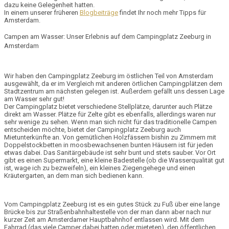
dazu keine Gelegenheit hatten.
In einem unserer früheren
Blogbeiträge
findet Ihr noch mehr Tipps für
Amsterdam.
Campen am Wasser: Unser Erlebnis auf dem Campingplatz Zeeburg in
Amsterdam
Wir haben den Campingplatz Zeeburg im
östlichen Teil von Amsterdam
ausgewählt, da er im Vergleich mit anderen örtlichen Campingplätzen dem
Stadtzentrum am nächsten gelegen ist. Außerdem gefällt uns dessen
Lage
am Wasser
sehr gut!
Der Campingplatz bietet verschiedene
Stellplätze
, darunter auch Plätze
direkt am Wasser. Plätze für
Zelte
gibt es ebenfalls, allerdings waren nur
sehr wenige zu sehen. Wenn man sich nicht für das traditionelle Campen
entscheiden möchte, bietet der Campingplatz Zeeburg auch
Mietunterkünfte
an. Von gemütlichen
Holzfässern
bishin zu Zimmern mit
Doppelstockbetten in moosbewachsenen bunten
Häusern
ist für jeden
etwas dabei. Das Sanitärgebäude ist sehr bunt und stets sauber. Vor Ort
gibt es einen
Supermarkt
, eine kleine
Badestelle
(ob die Wasserqualität gut
ist, wage ich zu bezweifeln), ein kleines
Ziegengehege
und einen
Kräutergarten
, an dem man sich bedienen kann.
Vom Campingplatz Zeeburg ist es ein gutes Stück zu Fuß über eine lange
Brücke bis zur
Straßenbahnhaltestelle
von der man dann aber nach nur
kurzer Zeit am Amsterdamer Hauptbahnhof entlassen wird. Mit dem
Fahrrad (das viele Camper dabei hatten oder mieteten), den öffentlichen