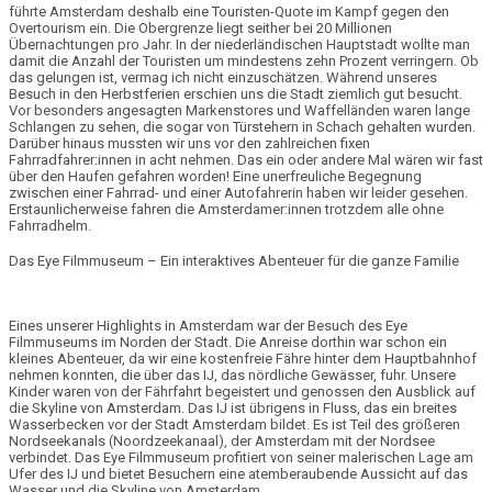
führte Amsterdam deshalb eine
Touristen-Quote
im Kampf gegen den
Overtourism ein. Die Obergrenze liegt seither bei
20 Millionen
Übernachtungen pro Jahr.
In der niederländischen Hauptstadt wollte man
damit die Anzahl der Touristen um mindestens zehn Prozent verringern. Ob
das gelungen ist, vermag ich nicht einzuschätzen. Während unseres
Besuch in den Herbstferien erschien uns die Stadt ziemlich gut besucht.
Vor besonders angesagten
Markenstores
und Waffelländen waren lange
Schlangen zu sehen, die sogar von Türstehern in Schach gehalten wurden.
Darüber hinaus mussten wir uns vor den zahlreichen f
ixen
Fahrradfahrer:innen
in acht nehmen. Das ein oder andere Mal wären wir fast
über den Haufen gefahren worden! Eine unerfreuliche Begegnung
zwischen einer Fahrrad- und einer Autofahrerin haben wir leider gesehen.
Erstaunlicherweise fahren die Amsterdamer:innen trotzdem alle ohne
Fahrradhelm.
Das Eye Filmmuseum – Ein interaktives Abenteuer für die ganze Familie
Eines unserer Highlights in Amsterdam war der Besuch des Eye
Filmmuseums im Norden der Stadt. Die Anreise dorthin war schon ein
kleines Abenteuer, da wir eine
kostenfreie Fähre
hinter dem Hauptbahnhof
nehmen konnten, die über das
IJ
, das nördliche Gewässer, fuhr. Unsere
Kinder waren von der Fährfahrt begeistert und genossen den
Ausblick auf
die Skyline von Amsterdam
. Das IJ ist übrigens in Fluss, das ein breites
Wasserbecken vor der Stadt Amsterdam bildet. Es ist Teil des größeren
Nordseekanals (Noordzeekanaal), der Amsterdam mit der Nordsee
verbindet. Das Eye Filmmuseum profitiert von seiner
malerischen Lage am
Ufer
des IJ und bietet Besuchern eine atemberaubende Aussicht auf das
Wasser und die
Skyline
von Amsterdam.