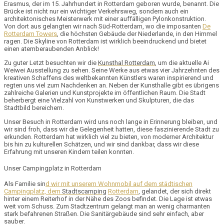
Erasmus, der im 15. Jahrhundert in Rotterdam geboren wurde, benannt. Die
Brücke ist nicht nur ein wichtiger Verkehrsweg, sondern auch ein
architektonisches Meisterwerk mit einer auffälligen Pylonkonstruktion.
Von dort aus gelangten wir nach Süd-Rotterdam, wo die imposanten
De
Rotterdam Towers
, die höchsten Gebäude der Niederlande, in den Himmel
ragen. Die
Skyline
von Rotterdam ist wirklich beeindruckend und bietet
einen atemberaubenden Anblick!
Zu guter Letzt besuchten wir die
Kunsthal
Rotterdam
, um die aktuelle
Ai
Weiwei Ausstellung
zu sehen. Seine Werke aus etwas vier Jahrzehnten des
kreativen Schaffens des weltbekannten Künstlers waren inspirierend und
regten uns viel zum Nachdenken an. Neben der Kunsthalle gibt es übrigens
zahlreiche
Galerien
und
Kunstprojekte
im öffentlichen Raum. Die Stadt
beherbergt eine Vielzahl von Kunstwerken und Skulpturen, die das
Stadtbild bereichern.
Unser Besuch in Rotterdam wird uns noch lange in Erinnerung bleiben, und
wir sind froh, dass wir die Gelegenheit hatten, diese faszinierende Stadt zu
erkunden. Rotterdam hat wirklich viel zu bieten, von moderner Architektur
bis hin zu kulturellen Schätzen, und wir sind dankbar, dass wir diese
Erfahrung mit unseren Kindern teilen konnten.
Unser Campingplatz in Rotterdam
Als Familie sin
d wir mit unserem Wohnmobil auf dem städtischen
Campingplatz, dem
Stadtscamping
Rotterdam
, gelandet, der sich direkt
hinter einem Reiterhof in der Nähe des Zoos befindet. Die Lage ist etwas
weit vom Schuss. Zum Stadtzentrum gelangt man an wenig charmanten
stark befahrenen Straßen. Die Sanitärgebäude sind sehr einfach, aber
sauber.