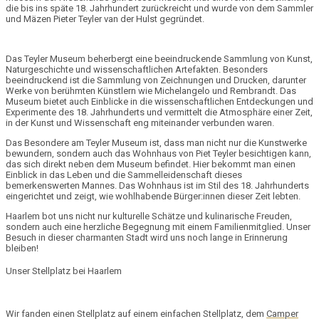
die bis ins späte 18. Jahrhundert zurückreicht und wurde von dem
Sammler
und Mäzen Pieter Teyler van der Hulst
gegründet.
Das Teyler Museum beherbergt eine beeindruckende
Sammlung von Kunst,
Naturgeschichte
und
wissenschaftlichen Artefakten
. Besonders
beeindruckend ist die Sammlung von Zeichnungen und Drucken, darunter
Werke von berühmten Künstlern wie
Michelangelo
und
Rembrandt
. Das
Museum bietet auch Einblicke in die wissenschaftlichen Entdeckungen und
Experimente des 18. Jahrhunderts und vermittelt die Atmosphäre einer Zeit,
in der Kunst und Wissenschaft eng miteinander verbunden waren.
Das Besondere am Teyler Museum ist, dass man nicht nur die Kunstwerke
bewundern, sondern auch das
Wohnhaus von Piet Teyler
besichtigen kann,
das sich direkt neben dem Museum befindet. Hier bekommt man einen
Einblick in das Leben und die Sammelleidenschaft dieses
bemerkenswerten Mannes. Das Wohnhaus ist im
Stil des 18. Jahrhunderts
eingerichtet und zeigt, wie wohlhabende Bürger:innen dieser Zeit lebten.
Haarlem bot uns nicht nur kulturelle Schätze und kulinarische Freuden,
sondern auch eine herzliche Begegnung mit einem Familienmitglied. Unser
Besuch in dieser charmanten Stadt wird uns noch lange in Erinnerung
bleiben!
Unser Stellplatz bei Haarlem
Wir fanden einen Stellplatz auf einem einfachen Stellplatz, dem
Camper