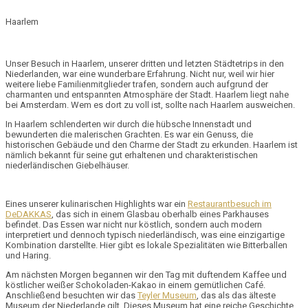
Haarlem
Unser Besuch in Haarlem, unserer dritten und letzten Städtetrips in den
Niederlanden, war eine wunderbare Erfahrung. Nicht nur, weil wir hier
weitere liebe Familienmitglieder trafen, sondern auch aufgrund der
charmanten und entspannten Atmosphäre der Stadt. Haarlem liegt nahe
bei Amsterdam. Wem es dort zu voll ist, sollte nach Haarlem ausweichen.
In Haarlem schlenderten wir durch die hübsche Innenstadt und
bewunderten die
malerischen Grachten
. Es war ein Genuss, die
historischen Gebäude und den Charme der Stadt zu erkunden. Haarlem ist
nämlich bekannt für seine gut erhaltenen und
charakteristischen
niederländischen
Giebelhäuser
.
Eines unserer kulinarischen Highlights war ein
Restaurantbesuch im
DeDAKKAS
, das sich in einem Glasbau oberhalb eines Parkhauses
befindet. Das Essen war nicht nur köstlich, sondern auch modern
interpretiert und dennoch typisch niederländisch, was eine einzigartige
Kombination darstellte. Hier gibt es lokale Spezialitäten wie
Bitterballen
und
Haring
.
Am nächsten Morgen begannen wir den Tag mit duftendem Kaffee und
köstlicher weißer Schokoladen-Kakao in einem gemütlichen Café.
Anschließend besuchten wir das
Teyler Museum
, das als das
älteste
Museum der Niederlande
gilt. Dieses Museum hat eine reiche Geschichte,