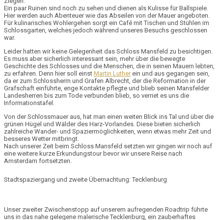
Ziegen
.
Ein paar
Ruinen
sind noch zu sehen und dienen als Kulisse für Ballspiele.
Hier werden auch Abenteuer wie das Abseilen von der Mauer angeboten.
Für kulinarisches Wohlergehen sorgt ein
Café
mit Tischen und Stühlen im
Schlossgarten
, welches jedoch während unseres Besuchs geschlossen
war.
Leider hatten wir keine Gelegenheit das Schloss Mansfeld zu besichtigen.
Es muss aber sicherlich interessant sein, mehr über die bewegte
Geschichte des Schlosses und die Menschen, die in seinen Mauern lebten,
zu erfahren. Denn hier soll einst
Martin Luther
ein und aus gegangen sein,
da er zum Schlossherrn und
Grafen Albrecht
, der die Reformation in der
Grafschaft einführte, enge Kontakte pflegte und blieb seinen Mansfelder
Landesherren bis zum Tode verbunden blieb, so verriet es uns die
Informationstafel.
Von der Schlossmauer aus, hat man einen weiten Blick ins Tal und über die
grünen Hügel und Wälder des Harz-Vorlandes. Diese bieten sicherlich
zahlreiche
Wander- und Spaziermöglichkeiten
, wenn etwas mehr Zeit und
besseres Wetter mitbringt.
Nach unserer Zeit beim Schloss Mansfeld setzten wir gingen wir noch auf
eine weitere kurze Erkundungstour bevor wir unsere Reise nach
Amsterdam fortsetzten.
Stadtspaziergang und zweite Übernachtung: Tecklenburg
Unser zweiter Zwischenstopp auf unserem aufregenden Roadtrip führte
uns in das nahe gelegene
malerische Tecklenburg
, ein zauberhaftes