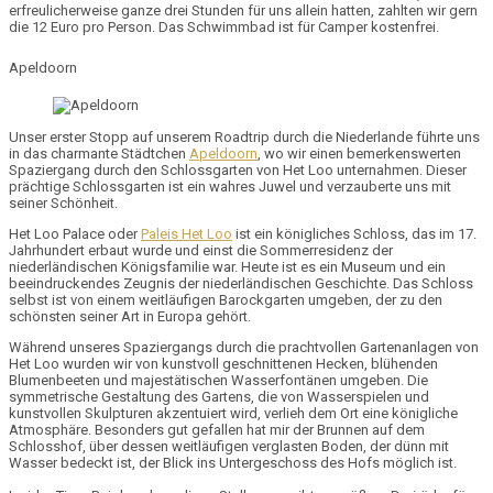
erfreulicherweise ganze drei Stunden für uns allein hatten, zahlten wir gern
die 12 Euro pro Person. Das Schwimmbad ist für Camper kostenfrei.
Apeldoorn
Unser
erster Stopp
auf unserem Roadtrip durch die Niederlande führte uns
in das charmante Städtchen
Apeldoorn
, wo wir einen bemerkenswerten
Spaziergang durch den
Schlossgarten von Het Loo
unternahmen. Dieser
prächtige Schlossgarten ist ein wahres Juwel und verzauberte uns mit
seiner Schönheit.
Het Loo Palace
oder
Paleis Het Loo
ist ein königliches Schloss, das im
17.
Jahrhundert
erbaut wurde und einst die Sommerresidenz der
niederländischen
Königsfamilie
war. Heute ist es ein
Museum
und ein
beeindruckendes Zeugnis der niederländischen Geschichte. Das Schloss
selbst ist von einem weitläufigen Barockgarten umgeben, der zu den
schönsten seiner Art in Europa gehört.
Während unseres Spaziergangs durch die prachtvollen Gartenanlagen von
Het Loo wurden wir von kunstvoll geschnittenen Hecken, blühenden
Blumenbeeten und majestätischen Wasserfontänen umgeben. Die
symmetrische Gestaltung des Gartens, die von Wasserspielen und
kunstvollen Skulpturen akzentuiert wird, verlieh dem Ort eine königliche
Atmosphäre. Besonders gut gefallen hat mir der Brunnen auf dem
Schlosshof, über dessen weitläufigen verglasten Boden, der dünn mit
Wasser bedeckt ist, der Blick ins Untergeschoss des Hofs möglich ist.