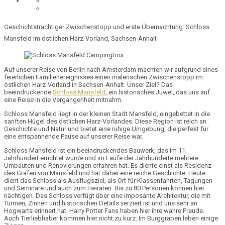
Geschichtsträchtiger Zwischenstopp und erste Übernachtung: Schloss
Mansfeld im östlichen Harz-Vorland, Sachsen-Anhalt
Auf unserer Reise von Berlin nach Amsterdam machten wir aufgrund eines
feierlichen Familienereignisses einen malerischen Zwischenstopp im
östlichen Harz-Vorland in Sachsen-Anhalt. Unser Ziel? Das
beeindruckende
Schloss Mansfeld
, ein historisches Juwel, das uns auf
eine Reise in die Vergangenheit mitnahm.
Schloss Mansfeld liegt in der kleinen Stadt Mansfeld, eingebettet in die
sanften Hügel des östlichen Harz-Vorlandes. Diese Region ist reich an
Geschichte und Natur und bietet eine ruhige Umgebung, die perfekt für
eine entspannende Pause auf unserer Reise war.
Schloss Mansfeld ist ein beeindruckendes Bauwerk, das im
11.
Jahrhundert
errichtet wurde und im Laufe der Jahrhunderte mehrere
Umbauten und Renovierungen erfahren hat. Es diente einst als Residenz
des Grafen von Mansfeld und hat daher eine reiche Geschichte. Heute
dient das Schloss als Ausflugsziel, als Ort für
Klassenfahrten, Tagungen
und Seminare
und auch zum Heiraten. Bis zu 80 Personen können hier
nächtigen. Das Schloss verfügt über eine
imposante Architektur
, die mit
Türmen
,
Zinnen
und
historischen Details
verziert ist und uns sehr an
Hogwarts
erinnert hat. Harry Potter Fans haben hier ihre wahre Freude.
Auch Tierliebhaber kommen hier nicht zu kurz: Im
Burggraben
leben einige