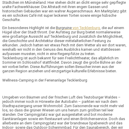
Städtchen im Münsterland. Hier stehen dicht an dicht einige sehr gepflegte
uralte Fachwerkhäuser. Die Altstadt mit ihren engen Gassen und
historischen Gebäuden war ein wahrer Augenschmaus. Am
Marktplatz
gibt
es ein schickes
Café
mit super leckeren Torten sowie einige hübsche
Geschäfte.
Ein besonderes Highlight ist die
Burgruine
von Tecklenburg
, die auf einem
Hügel über der Stadt thront. Der Aufstieg zur Burg bietet normalerweise
eine großartige Aussicht auf Tecklenburg und zusätzlich die Möglichkeit,
die Geschichte und Architektur dieser
mittelalterlichen Festung
zu
erkunden. Jedoch hatten wir etwas Pech mit dem Wetter als wir dort waren,
weshalb wir nicht in den Genuss des Ausblicks kamen und stattdessen
aufpassen mussten, nicht in eine Regenpfütze zu treten.
Tecklenburg ist auch bekannt für sein
Freilichttheater
, das alljährlich im
Sommer im Schlosshof stattfindet. Davon zeugt die große Bühne an der
wir vorbei liefen. Diese Aufführungen sollen Besucher:innen aus der
ganzen Region anziehen und einzigartige kulturelle Erlebnisse bieten.
Wellness-Camping in der Ferienanlage Tecklenburg
Umgeben von Bäumen und der frischen Luft des
Teutoburger Waldes
–
jedoch immer noch in Hörweite der Autobahn – parkten wir nach dem
Stadtspaziergang unser Wohnmobil. Zum Saisonende war nicht mehr viel
los, so dass die
grünen Wiesen
um uns herum zum größten teil leer
standen. Der Campingplatz war gut ausgestattet und bot moderne
Sanitäranlagen sowie ein Restaurant und einen
Brötchenservice
. Doch das
allerbeste an dem Campingplatz war der brandneue
Spabereich
und das
Indoor- sowie das Outdoor-Schwimmbad
. Für den Saunabereich, den wir