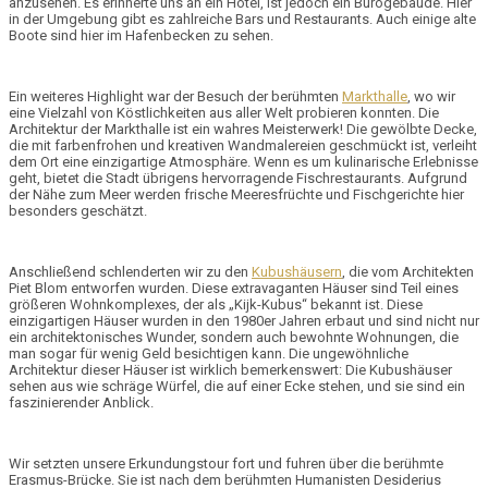
anzusehen. Es erinnerte uns an ein Hotel, ist jedoch ein Bürogebäude. Hier
in der Umgebung gibt es zahlreiche Bars und Restaurants. Auch einige alte
Boote sind hier im Hafenbecken zu sehen.
Ein weiteres Highlight war der Besuch der berühmten
Markthalle
, wo wir
eine Vielzahl von Köstlichkeiten aus aller Welt probieren konnten. Die
Architektur der Markthalle ist ein wahres Meisterwerk! Die gewölbte Decke,
die mit farbenfrohen und
kreativen Wandmalereie
n geschmückt ist, verleiht
dem Ort eine einzigartige Atmosphäre. Wenn es um kulinarische Erlebnisse
geht, bietet die Stadt übrigens hervorragende
Fischrestaurants
. Aufgrund
der Nähe zum Meer werden frische Meeresfrüchte und Fischgerichte hier
besonders geschätzt.
Anschließend schlenderten wir zu den
Kubushäusern
, die vom Architekten
Piet Blom
entworfen wurden. Diese extravaganten Häuser sind Teil eines
größeren Wohnkomplexes, der als „
Kijk-Kubus
“ bekannt ist. Diese
einzigartigen Häuser wurden in den 1980er Jahren erbaut und sind nicht nur
ein architektonisches Wunder, sondern auch bewohnte Wohnungen, die
man sogar für wenig Geld besichtigen kann. Die ungewöhnliche
Architektur dieser Häuser ist wirklich bemerkenswert: Die Kubushäuser
sehen aus wie schräge Würfel, die auf einer Ecke stehen, und sie sind ein
faszinierender Anblick.
Wir setzten unsere Erkundungstour fort und fuhren über die berühmte
Erasmus-Brücke
. Sie ist nach dem berühmten Humanisten Desiderius