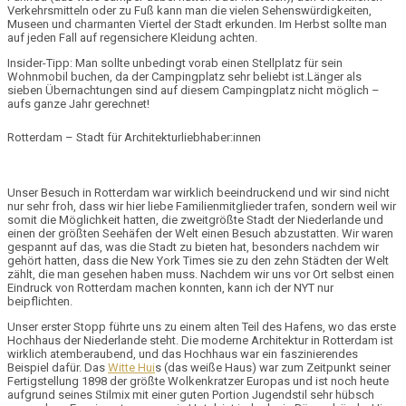
Verkehrsmitteln oder zu Fuß kann man die vielen Sehenswürdigkeiten,
Museen und charmanten Viertel der Stadt erkunden. Im Herbst sollte man
auf jeden Fall auf regensichere Kleidung achten.
Insider-Tipp:
Man sollte unbedingt vorab einen Stellplatz für sein
Wohnmobil buchen, da der Campingplatz sehr beliebt ist.Länger als
sieben Übernachtungen sind auf diesem Campingplatz nicht möglich –
aufs ganze Jahr gerechnet!
Rotterdam – Stadt für Architekturliebhaber:innen
Unser Besuch in Rotterdam war wirklich beeindruckend und wir sind nicht
nur sehr froh, dass wir hier liebe Familienmitglieder trafen, sondern weil wir
somit die Möglichkeit hatten, die
zweitgrößte Stadt
der Niederlande und
einen der
größten Seehäfen der Welt
einen Besuch abzustatten. Wir waren
gespannt auf das, was die Stadt zu bieten hat, besonders nachdem wir
gehört hatten, dass die N
ew York Times
sie zu den zehn Städten der Welt
zählt, die man gesehen haben muss. Nachdem wir uns vor Ort selbst einen
Eindruck von Rotterdam machen konnten, kann ich der NYT nur
beipflichten.
Unser erster Stopp führte uns zu einem alten Teil des Hafens, wo das erste
Hochhaus der Niederlande
steht. Die moderne Architektur in Rotterdam ist
wirklich atemberaubend, und das Hochhaus war ein faszinierendes
Beispiel dafür. Das
Witte Hui
s
(das weiße Haus) war zum Zeitpunkt seiner
Fertigstellung 1898 der größte Wolkenkratzer Europas und ist noch heute
aufgrund seines Stilmix mit einer guten Portion Jugendstil sehr hübsch