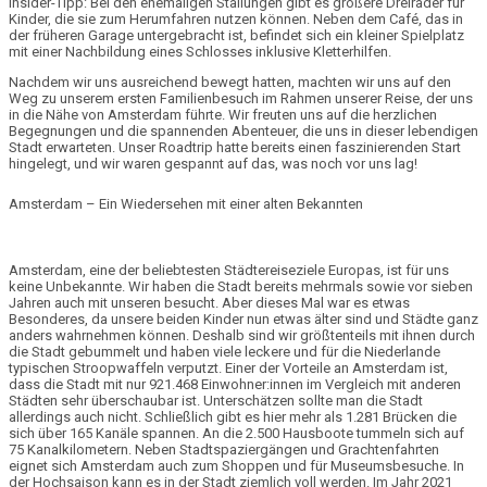
Insider-Tipp:
Bei den ehemaligen Stallungen gibt es größere Dreiräder für
Kinder, die sie zum Herumfahren nutzen können. Neben dem Café, das in
der früheren Garage untergebracht ist, befindet sich ein kleiner Spielplatz
mit einer Nachbildung eines Schlosses inklusive Kletterhilfen.
Nachdem wir uns ausreichend bewegt hatten, machten wir uns auf den
Weg zu unserem ersten
Familienbesuch
im Rahmen unserer Reise, der uns
in die Nähe von Amsterdam führte. Wir freuten uns auf die herzlichen
Begegnungen und die spannenden Abenteuer, die uns in dieser lebendigen
Stadt erwarteten. Unser Roadtrip hatte bereits einen faszinierenden Start
hingelegt, und wir waren gespannt auf das, was noch vor uns lag!
Amsterdam – Ein Wiedersehen mit einer alten Bekannten
Amsterdam, eine der
beliebtesten Städtereiseziele
Europas, ist für uns
keine Unbekannte. Wir haben die Stadt bereits mehrmals sowie vor sieben
Jahren auch mit unseren besucht. Aber dieses Mal war es etwas
Besonderes, da unsere beiden Kinder nun etwas älter sind und Städte ganz
anders wahrnehmen können. Deshalb sind wir größtenteils mit ihnen durch
die Stadt gebummelt und haben viele leckere und für die Niederlande
typischen
Stroopwaffeln
verputzt. Einer der Vorteile an Amsterdam ist,
dass die Stadt mit nur
921.468 Einwohner:innen
im Vergleich mit anderen
Städten sehr überschaubar ist. Unterschätzen sollte man die Stadt
allerdings auch nicht. Schließlich gibt es hier mehr als
1.281 Brücken
die
sich über
165 Kanäle
spannen. An die
2.500 Hausboote
tummeln sich auf
75
Kanalkilometern
. Neben
Stadtspaziergängen
und
Grachtenfahrten
eignet sich Amsterdam auch zum
Shoppen
und für
Museumsbesuche
. In
der Hochsaison kann es in der Stadt ziemlich voll werden. Im Jahr 2021