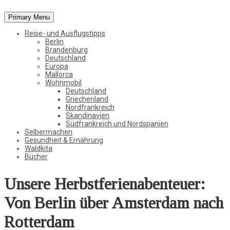
Primary Menu
Vom Leben in der Natur, der Stadt und in der weiten Welt
Reise- und Ausflugstipps
StadtWaldKind
Berlin
Brandenburg
Deutschland
Europa
Mallorca
Wohnmobil
Deutschland
Griechenland
Nordfrankreich
Skandinavien
Südfrankreich und Nordspanien
Selbermachen
Gesundheit & Ernährung
Waldkita
Bücher
Unsere Herbstferienabenteuer:
Von Berlin über Amsterdam nach
Rotterdam