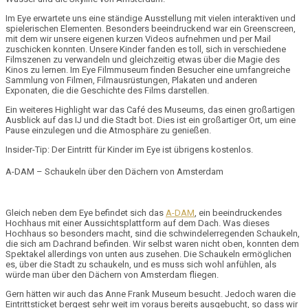
Im Eye erwartete uns eine
ständige Ausstellung
mit vielen interaktiven und
spielerischen Elementen. Besonders beeindruckend war ein
Greenscreen
,
mit dem wir unsere eigenen kurzen Videos aufnehmen und per Mail
zuschicken konnten. Unsere Kinder fanden es toll, sich in verschiedene
Filmszenen zu verwandeln und gleichzeitig etwas über die
Magie des
Kinos
zu lernen. Im Eye Filmmuseum finden Besucher eine
umfangreiche
Sammlung von Filmen, Filmausrüstungen, Plakaten
und anderen
Exponaten
, die die Geschichte des Films darstellen.
Ein weiteres Highlight war das
Café
des Museums, das einen großartigen
Ausblick auf das IJ und die Stadt bot. Dies ist ein großartiger Ort, um eine
Pause einzulegen und die Atmosphäre zu genießen.
Insider-Tip: Der Eintritt für Kinder im Eye ist übrigens kostenlos.
A-DAM – Schaukeln über den Dächern von Amsterdam
Gleich neben dem Eye befindet sich das
A-DAM
, ein beeindruckendes
Hochhaus
mit einer
Aussichtsplattform
auf dem Dach. Was dieses
Hochhaus so besonders macht, sind die
schwindelerregenden Schaukeln
,
die sich am Dachrand befinden. Wir selbst waren nicht oben, konnten dem
Spektakel allerdings von unten aus zusehen. Die Schaukeln ermöglichen
es, über die Stadt zu schaukeln, und es muss sich wohl anfühlen, als
würde man über den Dächern von Amsterdam fliegen.
Gern hätten wir auch das
Anne Frank Museum
besucht. Jedoch waren die
Eintrittsticket bergest sehr weit im voraus bereits ausgebucht, so dass wir