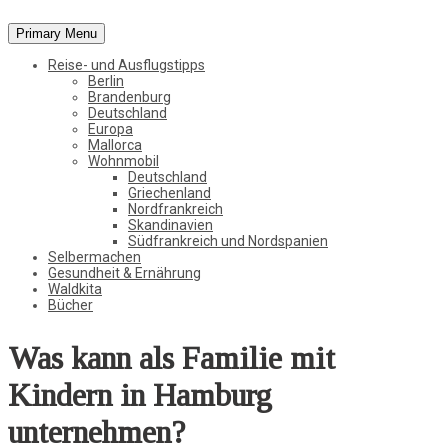
Primary Menu
Vom Leben in der Natur, der Stadt und in der weiten Welt
Reise- und Ausflugstipps
StadtWaldKind
Berlin
Brandenburg
Deutschland
Europa
Mallorca
Wohnmobil
Deutschland
Griechenland
Nordfrankreich
Skandinavien
Südfrankreich und Nordspanien
Selbermachen
Gesundheit & Ernährung
Waldkita
Bücher
Was kann als Familie mit
Kindern in Hamburg
unternehmen?