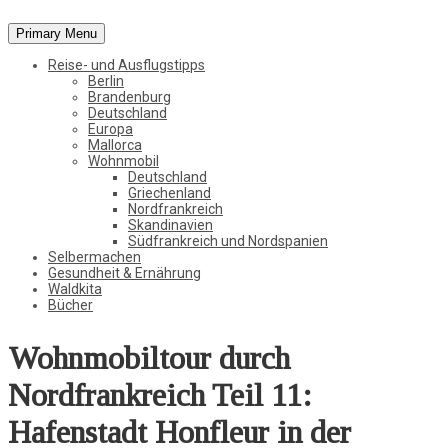
Primary Menu
Vom Leben in der Natur, der Stadt und in der weiten Welt
Reise- und Ausflugstipps
StadtWaldKind
Berlin
Brandenburg
Deutschland
Europa
Mallorca
Wohnmobil
Deutschland
Griechenland
Nordfrankreich
Skandinavien
Südfrankreich und Nordspanien
Selbermachen
Gesundheit & Ernährung
Waldkita
Bücher
Wohnmobiltour durch
Nordfrankreich Teil 11:
Hafenstadt Honfleur in der