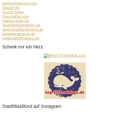
berlinmittemom.com
dasnuf.de
frische-brise
frau-mutter.com
mama-notes.de
gluecklichscheitern.de
www.stadtlandmama.de
kaiserinnenreich.de
newkidandtheblog.de
Schenk mir ein Herz
StadtWaldKind auf Instagram