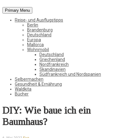
Primary Menu
Vom Leben in der Natur, der Stadt und in der weiten Welt
Reise- und Ausflugstipps
StadtWaldKind
Berlin
Brandenburg
Deutschland
Europa
Mallorca
Wohnmobil
Deutschland
Griechenland
Nordfrankreich
Skandinavien
Südfrankreich und Nordspanien
Selbermachen
Gesundheit & Ernährung
Waldkita
Bücher
DIY: Wie baue ich ein
Baumhaus?
Eva