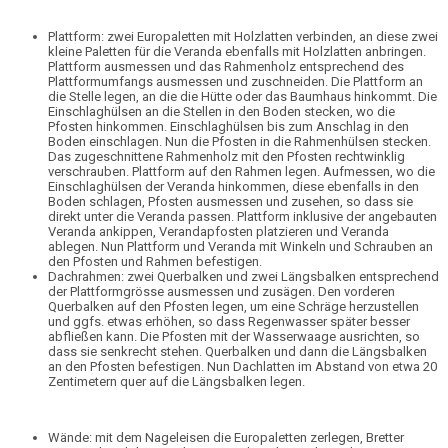
Plattform:
zwei Europaletten mit Holzlatten verbinden, an diese zwei
kleine Paletten für die Veranda ebenfalls mit Holzlatten anbringen.
Plattform ausmessen und das Rahmenholz entsprechend des
Plattformumfangs ausmessen und zuschneiden. Die Plattform an
die Stelle legen, an die die Hütte oder das Baumhaus hinkommt. Die
Einschlaghülsen an die Stellen in den Boden stecken, wo die
Pfosten hinkommen. Einschlaghülsen bis zum Anschlag in den
Boden einschlagen. Nun die Pfosten in die Rahmenhülsen stecken.
Das zugeschnittene Rahmenholz mit den Pfosten rechtwinklig
verschrauben. Plattform auf den Rahmen legen. Aufmessen, wo die
Einschlaghülsen der Veranda hinkommen, diese ebenfalls in den
Boden schlagen, Pfosten ausmessen und zusehen, so dass sie
direkt unter die Veranda passen. Plattform inklusive der angebauten
Veranda ankippen, Verandapfosten platzieren und Veranda
ablegen. Nun Plattform und Veranda mit Winkeln und Schrauben an
den Pfosten und Rahmen befestigen.
Dachrahmen:
zwei Querbalken und zwei Längsbalken entsprechend
der Plattformgrösse ausmessen und zusägen. Den vorderen
Querbalken auf den Pfosten legen, um eine Schräge herzustellen
und ggfs. etwas erhöhen, so dass Regenwasser später besser
abfließen kann. Die Pfosten mit der Wasserwaage ausrichten, so
dass sie senkrecht stehen. Querbalken und dann die Längsbalken
an den Pfosten befestigen. Nun Dachlatten im Abstand von etwa 20
Zentimetern quer auf die Längsbalken legen.
Wände:
mit dem Nageleisen die Europaletten zerlegen, Bretter