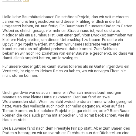
6. Mai 2022
Hallo liebe Baumhäuslebauer! Ein schönes Projekt, das wir seit mehreren
Jahren vor uns her geschoben und diesen Frühling endlich in die Tat
umgesetzt haben, ist nun fertig! Ein Baumhaus für unsere Kinder im Garten.
Wobei es ehrlich gesagt vielmehr ein
Strauchhaus
ist, weil es etwas
niedriger als ein Baumhaus ist. Seit einer gefühlten Ewigkeit sammelten wir
kleinere
Holzpaletten
, um diesen Unterschlupf zu bauen. Es sollte ein
Upcycling-Projekt
werden, mit dem wir unsere Holzreste verarbeiten
konnten und das möglichst preiswert daher kommt. Zum Schluss
bekamen wir noch Holzpaletten von einer Baustelle geschenkt, so dass wir
damit alles komplett hatten, um loszulegen.
Für unsere Kinder gibt es kaum etwas tolleres als im Garten irgendwo ein
Versteck, ihr eigenes kleines Reich zu haben, wo wir nervigen Eltern sie
nicht stören können.
Und irgendwie war es auch immer ein Wunsch meines baufreudigen
Mannes so eine kleine Hütte zu kreieren. Der Bau fand an zwei
Wochenenden statt. Wenn es nicht zwischendurch immer wieder geregnet
hätte, wäre das vielleicht auch noch schneller gegangen. Aber auf das
Tempo kommt es bei solchen Projekten ja gar nicht an, oder? Beim Bauen
können die Kids auch prima mit anpacken und somit beobachten, wie ihr
Haus entsteht.
Die Bauweise fand nach dem
Freestyle Prinzip
statt. Aber zum Bauen des
Podests besorgten wir uns vorab ein Fachbuch aus der Bücherei um eine