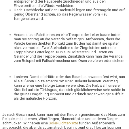
entsprechend der Hausbreite zuschneiden und aus den
Einzelbrettern die Wände verkleiden.
Dach:
Dachbleche auf den Dachstuhl legen und festnageln und auf
genug Überstand achten, so das Regenwasser vom Hau
ferngehalten wird.
Veranda:
aus Palettenresten eine Treppe oder Leiter bauen indem
man sie schräg an die Veranda befestigen. Aufpassen, dass die
Palette keinen direkten Kontakt zum Boden hat damit sie später
nicht vermodert. Zwei Steinplatten oder Ziegelsteine unter die
Treppe bzw. Leiter legen. Nun aus Holzresten und Latten ein
Geländer und die Treppe bauen. Zusätzlich kann man die Veranda
zum Beispiel mit Fallschirmschnur und Ösen verzieren oder sichern.
Lasieren:
Damit die Hütte oder das Baumhaus wasserfest wird, nun
alle äußeren Holzelemente mit einer Biolasur lasieren. Wer mag,
kann wie wir eine farbige Lasur verwenden. Die Farbwahl unserer
Kids fiel auf ein Türkisgrau, das sich glücklicherweise sehr schön in
die grüne Umgebung einpasst und dadurch sogar weniger auffällt
als der natürliche Holzton.
Je nach Geschmack kann man mit den Kindern gemeinsam das Haus zum
Beispiel mit Laternen, Windfängen, Blumentöpfen und anderen Dingen
schmücken. Wir haben eine
Solar-Lichterkette
für den Außenbereich
angebracht, die abends automatisch beginnt bunt drauf los zu leuchten