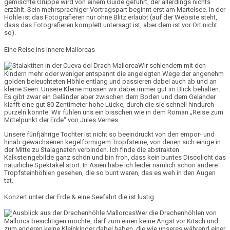
gemischte
Gruppe
wird von einem
Guide
geführt, der allerdings nichts
erzählt. Sein
mehrsprachiger Vortragspart
beginnt erst am Martelsee. In der
Höhle ist das
Fotografieren
nur ohne Blitz erlaubt (auf der Website steht,
dass das Fotografieren komplett untersagt ist, aber dem ist vor Ort nicht
so).
Eine Reise ins Innere Mallorcas
Wir schlendern mit den
Kindern mehr oder weniger entspannt die
angelegten Wege
der angenehm
golden
beleuchteten Höhle
entlang und passieren dabei auch ab und an
kleine Seen
. Unsere Kleine müssen wir dabei immer gut im Blick behalten.
Es gibt zwar ein
Geländer
aber zwischen dem Boden und dem Geländer
klafft eine gut 80 Zentimeter hohe Lücke, durch die sie schnell hindurch
purzeln könnte. Wir fühlen uns ein bisschen wie in dem Roman „Reise zum
Mittelpunkt der Erde“ von Jules Vernes.
Unsere fünfjährige Tochter ist nicht so beeindruckt von den empor- und
hinab gewachsenen kegelförmigem Tropfsteine, von denen sich einige in
der Mitte zu
Stalagnaten
verbinden. Ich finde die abstrakten
Kalksteingebilde
ganz schön und bin froh, dass kein buntes Discolicht das
natürliche Spektakel stört. In Asien habe ich leider nämlich schon andere
Tropfsteinhöhlen gesehen, die so bunt waren, das es weh in den Augen
tat.
Konzert unter der Erde & eine Seefahrt die ist lustig
Wer die Drachenhöhlen von
Mallorca besichtigen möchte, darf zum einen keine Angst vor Kitsch und
zum anderen keine Kleinkinder dabei haben, die wie unseres während einer