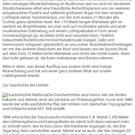
zehn minütigen
Musikdarbietung im Auditorium
laut vor sich hin lamentiert.
Glücklicherweise rettet eine freundliche Aufsichtsperson uns vor weiteren
aufgebrachten Pssst!s und vielleicht größerem Ärger mit dem simplen
Lichtspiel seiner Taschenlampe, von der sich unsere 21 Monate alte
Tochter gerne ablenken lässt. Am 170 Meter langen
Martelsee
gibt es
nämlich ein Amphitheater, wo man sich auf Holzbänke setzen und einer
musikalischen Darbietung und einem
Lichtspektakel
in Form eines
Sonnenaufgangs (ja, es bleibt nicht aus) lauschen kann. Festlich
beleuchtete Ruderboote mit
live Klassikmusik
(Geigen, Cello und
Harmonium) schippern gemächlich an uns vorbei. Anschließend besteigen
wir mit den anderen Besuchern ein
Boot
und lassen uns ein kurzes Stück
auf dem
4 bis 12 Meter tiefen
Martelsee
zum Ende der Höhle rudern
. Wem
das nicht geheuer ist, der kann stattdessen eine
Brücke
nehmen.
Alles in allem, war dieser Ausflug aus unserer Sicht eine lustige
Abwechslung und hat uns einen ganz anderen Blick auf unsere
Lieblingsinsel erlaubt.
Zur Geschichte der Höhlen
Die Drachenhöhlen sind schon seit der Antike
bekannt und dienten einst als Versteck vor Piratenangriffen. Doch erst
1880
wurde der
erste ausführliche Plan der Höhlen
vom deutschen Topographen
und Höhlenforscher
M.F. Will
erstellt.
1896
erforschte der französische Höhlenforscher
E.A. Martel
1.300 Meter
des Höhlensystems und kartografierte sie damit sich darin niemand mehr
so schnell verirrt, wie es kurz zuvor drei Katalanen ergangen ist, die drei
Tage lang darin verschollen waren. Martel war es auch, der den riesigen 20