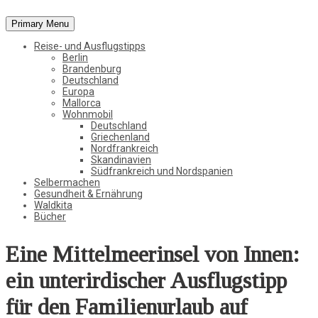
Primary Menu
Vom Leben in der Natur, der Stadt und in der weiten Welt
Reise- und Ausflugstipps
StadtWaldKind
Berlin
Brandenburg
Deutschland
Europa
Mallorca
Wohnmobil
Deutschland
Griechenland
Nordfrankreich
Skandinavien
Südfrankreich und Nordspanien
Selbermachen
Gesundheit & Ernährung
Waldkita
Bücher
Eine Mittelmeerinsel von Innen:
ein unterirdischer Ausflugstipp
für den Familienurlaub auf