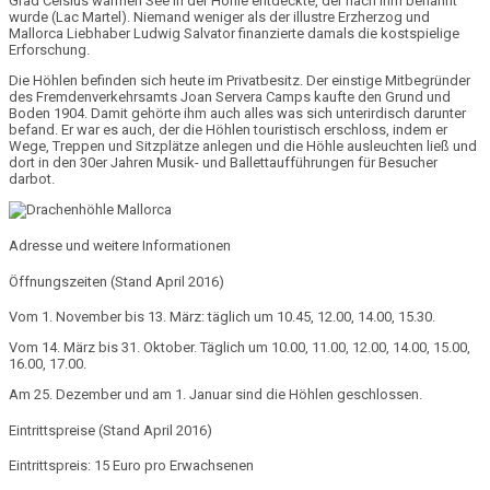
Grad Celsius warmen
See
in der Höhle entdeckte, der nach ihm benannt
wurde (Lac Martel). Niemand weniger als der illustre Erzherzog und
Mallorca Liebhaber
Ludwig Salvator
finanzierte damals die kostspielige
Erforschung.
Die Höhlen befinden sich heute im
Privatbesitz
. Der einstige Mitbegründer
des Fremdenverkehrsamts
Joan Servera Camps
kaufte den Grund und
Boden
1904.
Damit gehörte ihm auch alles was sich unterirdisch darunter
befand. Er war es auch, der die Höhlen touristisch erschloss, indem er
Wege, Treppen und Sitzplätze anlegen und die Höhle ausleuchten ließ und
dort in den 30er Jahren Musik- und Ballettaufführungen für Besucher
darbot.
Adresse und weitere Informationen
Öffnungszeiten (Stand April 2016)
Vom 1. November bis 13. März: täglich um 10.45, 12.00, 14.00, 15.30.
Vom 14. März bis 31. Oktober. Täglich um 10.00, 11.00, 12.00, 14.00, 15.00,
16.00, 17.00.
Am 25. Dezember und am 1. Januar sind die Höhlen geschlossen.
Eintrittspreise (Stand April 2016)
Eintrittspreis: 15 Euro pro Erwachsenen