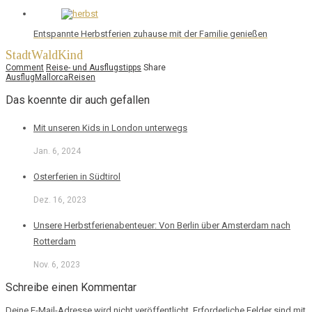
Entspannte Herbstferien zuhause mit der Familie genießen
StadtWaldKind
Comment
Reise- und Ausflugstipps
Share
Ausflug
Mallorca
Reisen
Das koennte dir auch gefallen
Mit unseren Kids in London unterwegs
Jan. 6, 2024
Osterferien in Südtirol
Dez. 16, 2023
Unsere Herbstferienabenteuer: Von Berlin über Amsterdam nach
Rotterdam
Nov. 6, 2023
Schreibe einen Kommentar
Deine E-Mail-Adresse wird nicht veröffentlicht.
Erforderliche Felder sind mit