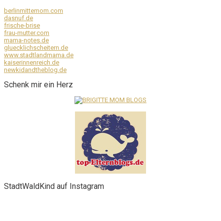
berlinmittemom.com
dasnuf.de
frische-brise
frau-mutter.com
mama-notes.de
gluecklichscheitern.de
www.stadtlandmama.de
kaiserinnenreich.de
newkidandtheblog.de
Schenk mir ein Herz
StadtWaldKind auf Instagram