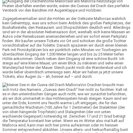
Falls Mallorca heutzutage von
Piraten überfallen werden würde, wären die Cuevas del Drach das perfekte
Versteck vor den Banditen mit Augenklappe und Holzbein.
Zugegebenermaßen sind die Höhlen an der
Ostküste
Mallorcas wahrlich
kein Geheimtipp
, was uns schon beim Anblick des großen
Parkplatzes,
der
Bushaltestelle
, den Restau
rant. und Shopschildern
deutlich wird. Allerdings
sind wir in der absoluten Nebensaison dort, weshalb sich keine Massen an
Autos oder Reisebussen aneinanderreihen und wir sofort einen Parkplatz
finden. Wir kaufen unsere Tickets vor Ort und schicken die große Tochter
vorsichtshalber auf die Toilette. Danach spazieren wir durch einen kleinen
Park mit Picnickplätzen bis wir pünktlich zehn Minuten vor Tourbeginn am
überdachten Eingang der
1.200 Meter langen
und bis zu
25 Meter tiefen
Höhle
ankommen. Gleich neben dem Eingang ist eine schöne Bucht. Ich
steige auf eine kleine Mauer, um einen Blick zu riskieren und sehe einen
Wanderpfad hinter der Mauer. Gleich packt mich die Wanderslust und ich
würde lieber überirdisch unterwegs sein. Aber wir haben ja jetzt unsere
Tickets, also Augen zu – äh, besser auf – und durch.
Vor Drachen braucht man
sich trotz des Namens „Cuevas dem Drach“ hier nicht zu fürchten. Kalt ist
es in den unterirdischen Gängen auch nicht, wie wir zunächst befürchten,
als wir dick ummantelt in das
Höhlensystem
hinab steigen. Kaum sind wir
unter der Erde, kommt uns
feucht-warme Luft
entgegen, die für das
gemächliche Wachstum (100 Jahre für 1 Zentimeter) der
Stalaktiten
(der
von oben hängende Tropfstein) und
Stalagmiten
(der von unten
wachsende Gegenpart) notwendig ist. Zwischen
17 und 21 Grad
beträgt
die Temperatur konstant hier unten. Wenn es im Winter also mal kalt auf
Mallorca wird, kann man sich hier prima aufwärmen oder im heissen
Sommer entsprechend abkühlen. Unsere alters- und herkunftsmäßig bunt