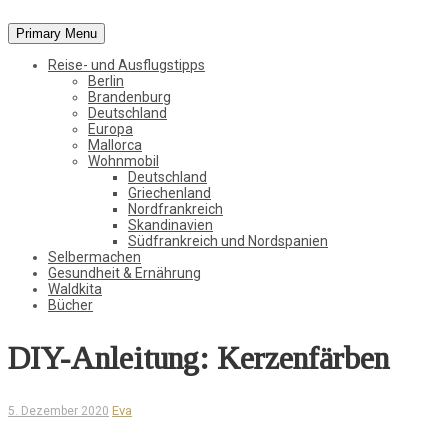
Primary Menu
Vom Leben in der Natur, der Stadt und in der weiten Welt
Reise- und Ausflugstipps
StadtWaldKind
Berlin
Brandenburg
Deutschland
Europa
Mallorca
Wohnmobil
Deutschland
Griechenland
Nordfrankreich
Skandinavien
Südfrankreich und Nordspanien
Selbermachen
Gesundheit & Ernährung
Waldkita
Bücher
DIY-Anleitung: Kerzenfärben
Eva
5. Dezember 2020