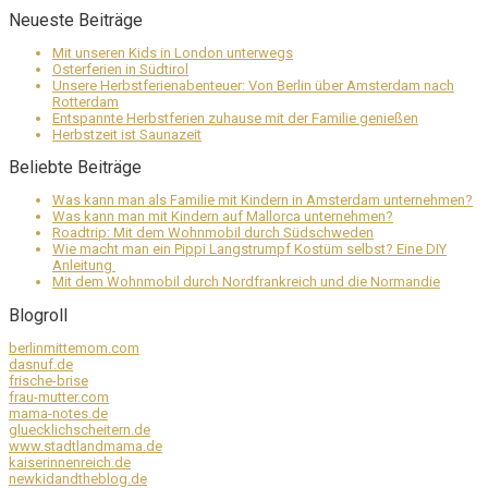
Neueste Beiträge
Mit unseren Kids in London unterwegs
Osterferien in Südtirol
Unsere Herbstferienabenteuer: Von Berlin über Amsterdam nach
Rotterdam
Entspannte Herbstferien zuhause mit der Familie genießen
Herbstzeit ist Saunazeit
Beliebte Beiträge
Was kann man als Familie mit Kindern in Amsterdam unternehmen?
Was kann man mit Kindern auf Mallorca unternehmen?
Roadtrip: Mit dem Wohnmobil durch Südschweden
Wie macht man ein Pippi Langstrumpf Kostüm selbst? Eine DIY
Anleitung
Mit dem Wohnmobil durch Nordfrankreich und die Normandie
Blogroll
berlinmittemom.com
dasnuf.de
frische-brise
frau-mutter.com
mama-notes.de
gluecklichscheitern.de
www.stadtlandmama.de
kaiserinnenreich.de
newkidandtheblog.de