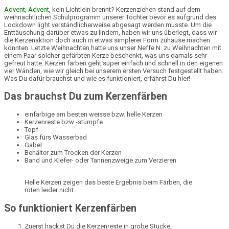
Advent, Advent,
kein Lichtlein brennt? Kerzenziehen stand auf dem
weihnachtlichen Schulprogramm unserer Tochter bevor es aufgrund des
Lockdown light verständlicherweise abgesagt werden musste. Um die
Enttäuschung darüber etwas zu lindern, haben wir uns überlegt, dass wir
die Kerzenaktion doch auch in etwas simplerer Form zuhause machen
könnten. Letzte Weihnachten hatte uns unser Neffe N. zu Weihnachten mit
einem Paar solcher gefärbten Kerze beschenkt, was uns damals sehr
gefreut hatte. Kerzen färben geht super einfach und schnell in den eigenen
vier Wänden, wie wir gleich bei unserem ersten Versuch festgestellt haben.
Was Du dafür brauchst und wie es funktioniert, erfährst Du hier!
Das brauchst Du zum Kerzenfärben
einfarbige am besten weisse bzw. helle Kerzen
Kerzenreste bzw -stümpfe
Topf
Glas fürs Wasserbad
Gabel
Behälter zum Trocken der Kerzen
Band und Kiefer- oder Tannenzweige zum Verzieren
Helle Kerzen zeigen das beste Ergebnis beim Färben, die
roten leider nicht.
So funktioniert Kerzenfärben
Zuerst hackst Du die Kerzenreste in grobe Stücke.