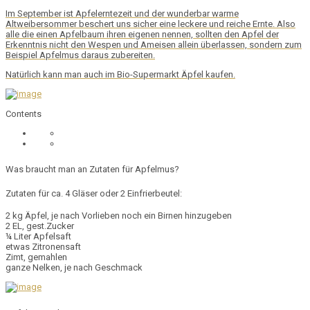
Im
September
ist Apfelerntezeit und der wunderbar warme
Altweibersommer beschert uns sicher eine leckere und reiche Ernte. Also
alle die einen Apfelbaum ihren eigenen nennen, sollten den Apfel der
Erkenntnis nicht den Wespen und Ameisen allein überlassen, sondern zum
Beispiel
Apfelmus
daraus zubereiten.
Natürlich kann man auch im Bio-Supermarkt Äpfel kaufen.
Contents
Was braucht man an Zutaten für Apfelmus?
Zutaten für ca. 4 Gläser oder 2 Einfrierbeutel:
2 kg Äpfel, je nach Vorlieben noch ein Birnen hinzugeben
2 EL, gest.Zucker
¼ Liter Apfelsaft
etwas Zitronensaft
Zimt, gemahlen
ganze Nelken, je nach Geschmack