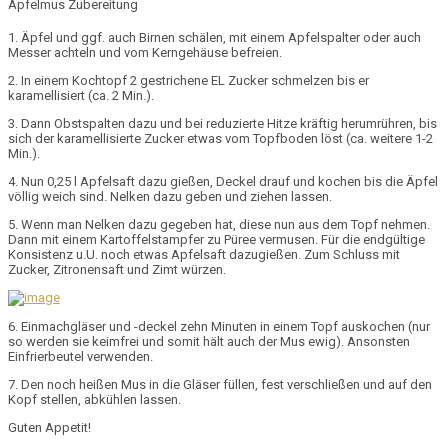
Apfelmus Zubereitung
1. Äpfel und ggf. auch Birnen schälen, mit einem Apfelspalter oder auch
Messer achteln und vom Kerngehäuse befreien.
2. In einem Kochtopf 2 gestrichene EL Zucker schmelzen bis er
karamellisiert (ca. 2 Min.).
3. Dann Obstspalten dazu und bei reduzierte Hitze kräftig herumrühren, bis
sich der karamellisierte Zucker etwas vom Topfboden löst (ca. weitere 1-2
Min.).
4. Nun 0,25 l Apfelsaft dazu gießen, Deckel drauf und kochen bis die Äpfel
völlig weich sind. Nelken dazu geben und ziehen lassen.
5. Wenn man Nelken dazu gegeben hat, diese nun aus dem Topf nehmen.
Dann mit einem Kartoffelstampfer zu Püree vermusen. Für die endgültige
Konsistenz u.U. noch etwas Apfelsaft dazugießen. Zum Schluss mit
Zucker, Zitronensaft und Zimt würzen.
6. Einmachgläser und -deckel zehn Minuten in einem Topf auskochen (nur
so werden sie keimfrei und somit hält auch der Mus ewig). Ansonsten
Einfrierbeutel verwenden.
7. Den noch heißen Mus in die Gläser füllen, fest verschließen und auf den
Kopf stellen, abkühlen lassen.
Guten Appetit!