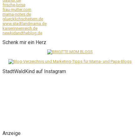
dasnuf.de
frische-brise
frau-mutter.com
mama-notes.de
gluecklichscheitern.de
www.stadtlandmama.de
kaiserinnenreich.de
newkidandtheblog.de
Schenk mir ein Herz
StadtWaldKind auf Instagram
Anzeige