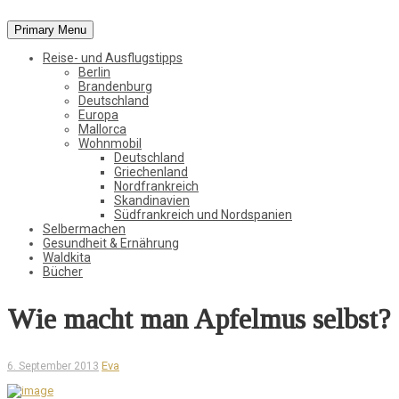
Primary Menu
Vom Leben in der Natur, der Stadt und in der weiten Welt
Reise- und Ausflugstipps
StadtWaldKind
Berlin
Brandenburg
Deutschland
Europa
Mallorca
Wohnmobil
Deutschland
Griechenland
Nordfrankreich
Skandinavien
Südfrankreich und Nordspanien
Selbermachen
Gesundheit & Ernährung
Waldkita
Bücher
Wie macht man Apfelmus selbst?
Eva
6. September 2013